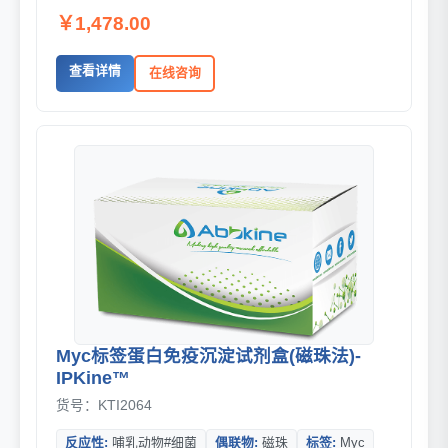
￥1,478.00
查看详情
在线咨询
Myc标签蛋白免疫沉淀试剂盒(磁珠法)-
IPKine™
货号：KTI2064
反应性:
哺乳动物#细菌
偶联物:
磁珠
标签:
Myc