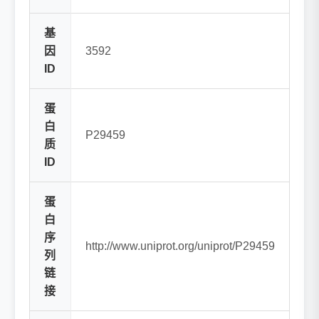
基
因
3592
ID
蛋
白
P29459
质
ID
蛋
白
序
http://www.uniprot.org/uniprot/P29459
列
链
接