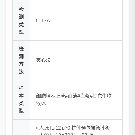
检
测
ELISA
类
型
检
测
夹心法
方
法
样
本
细胞培养上清#血清#血浆#其它生物
类
液体
型
• 人源 IL-12 p70 抗体预包被微孔板