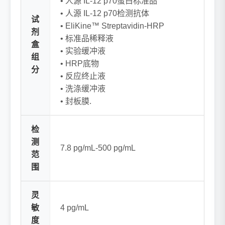
• 人源 IL-12 p70蛋白标准品
• 人源 IL-12 p70检测抗体
试
• EliKine™ Streptavidin-HRP
剂
• 标准品稀释液
盒
• 实验缓冲液
组
• HRP底物
分
• 反应终止液
• 洗涤缓冲液
• 封板膜.
检
测
7.8 pg/mL-500 pg/mL
范
围
灵
敏
4 pg/mL
度