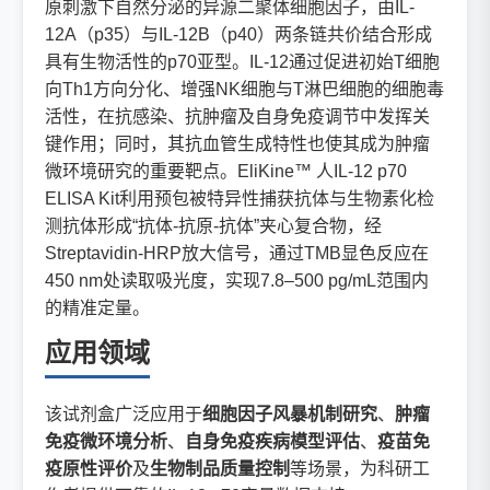
原刺激下自然分泌的异源二聚体细胞因子，由IL-
12A（p35）与IL-12B（p40）两条链共价结合形成
具有生物活性的p70亚型。IL-12通过促进初始T细胞
向Th1方向分化、增强NK细胞与T淋巴细胞的细胞毒
活性，在抗感染、抗肿瘤及自身免疫调节中发挥关
键作用；同时，其抗血管生成特性也使其成为肿瘤
微环境研究的重要靶点。EliKine™ 人IL-12 p70
ELISA Kit利用预包被特异性捕获抗体与生物素化检
测抗体形成“抗体-抗原-抗体”夹心复合物，经
Streptavidin-HRP放大信号，通过TMB显色反应在
450 nm处读取吸光度，实现7.8–500 pg/mL范围内
的精准定量。
应用领域
该试剂盒广泛应用于
细胞因子风暴机制研究
、
肿瘤
免疫微环境分析
、
自身免疫疾病模型评估
、
疫苗免
疫原性评价
及
生物制品质量控制
等场景，为科研工