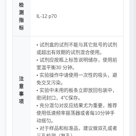
检
测
IL-12 p70
指
标
• 试剂盒的试剂不能与其它批号的试剂
或超出有效期的试剂混合使用。
• 试剂应按瓶上标签说明储存，使用前
室温平衡30 分钟。
• 实验操作中请使用一次性的吸头，避
注
免交叉污染。
意
• 实验中未用的板条立即放回包装中，
事
密闭封口，4℃保存。
项
• 充分混匀对反应结果尤为重要，推荐
使用低速频率振荡器或者每10分钟手
动摇匀。
• 对于样品和标准品，建议做双孔或者
三孔检测（复孔）。.