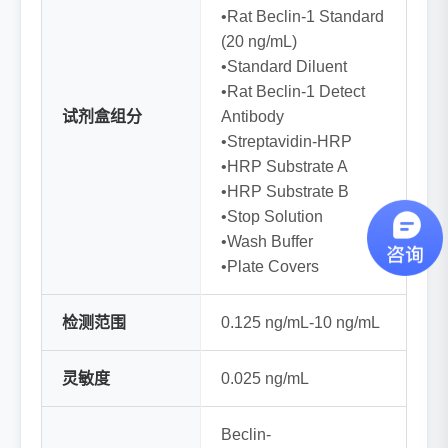
•Rat Beclin-1 Standard
(20 ng/mL)
•Standard Diluent
•Rat Beclin-1 Detect
试剂盒组分
Antibody
•Streptavidin-HRP
•HRP Substrate A
•HRP Substrate B
•Stop Solution
•Wash Buffer
•Plate Covers
检测范围
0.125 ng/mL-10 ng/mL
灵敏度
0.025 ng/mL
Beclin-