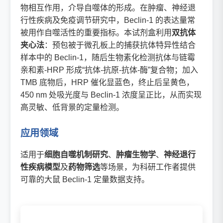
物相互作用，介导自噬体的形成。在肿瘤、神经退
行性疾病及免疫调节研究中，Beclin-1 的表达量常
被用作自噬活性的重要指标。本试剂盒利用
双抗体
夹心法
：预包被于微孔板上的捕获抗体特异性结合
样本中的 Beclin-1，随后生物素化检测抗体与链霉
亲和素-HRP 形成“抗体-抗原-抗体-酶”复合物；加入
TMB 底物后，HRP 催化显蓝色，终止后呈黄色，
450 nm 处吸光度与 Beclin-1 浓度呈正比，从而实现
高灵敏、低背景的定量检测。
应用领域
适用于
细胞自噬机制研究
、
肿瘤生物学
、
神经退行
性疾病模型
及
药物筛选
等场景，为科研工作者提供
可靠的大鼠 Beclin-1 定量数据支持。