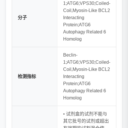
1;ATG6;VPS30;Coiled-
Coil,Myosin-Like BCL2
分子
Interacting
Protein;ATG6
Autophagy Related 6
Homolog
Beclin-
1;ATG6;VPS30;Coiled-
Coil,Myosin-Like BCL2
检测指标
Interacting
Protein;ATG6
Autophagy Related 6
Homolog
• 试剂盒的试剂不能与
其它批号的试剂或超出