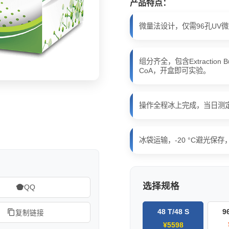
产品特点：
微量法设计，仅需96孔UV
组分齐全，包含Extraction Buf
CoA，开盒即可实验。
操作全程冰上完成，当日测
冰袋运输，-20 °C避光保
选择规格
QQ
48 T/48 S
9
复制链接
¥5598