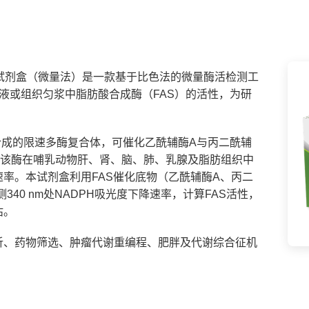
性检测试剂盒（微量法）是一款基于比色法的微量酶活检测工
解液或组织匀浆中脂肪酸合成酶（FAS）的活性，为研
脂肪酸从头合成的限速多酶复合体，可催化乙酰辅酶A与丙二酰辅
。该酶在哺乳动物肝、肾、脑、肺、乳腺及脂肪组织中
率。本试剂盒利用FAS催化底物（乙酰辅酶A、丙二
340 nm处NADPH吸光度下降速率，计算FAS活性，
估。
析、药物筛选、肿瘤代谢重编程、肥胖及代谢综合征机