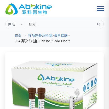
首页
>
样品制备及检测
>
蛋白偶联
>
594偶联试剂盒-LinKine™-AbFluor™