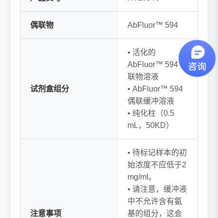
偶联物
AbFluor™ 594
• 活化的
AbFluor™ 594 偶
联物溶液
试剂盒组分
• AbFluor™ 594
偶联缓冲溶液
• 纯化柱（0.5
mL，50KD）
• 待标记样本的初
始浓度不应低于2
mg/ml。
• 请注意，缓冲液
中不允许含有氨
注意事项
基的组分，这会