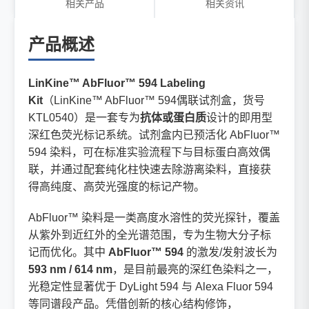
相关产品
相关资讯
产品概述
LinKine™ AbFluor™ 594 Labeling
Kit
（LinKine™ AbFluor™ 594偶联试剂盒，货号
KTL0540）是一套专为
抗体或蛋白质
设计的即用型
深红色荧光标记系统。试剂盒内已预活化 AbFluor™
594 染料，可在标准实验流程下与目标蛋白高效偶
联，并通过配套纯化柱快速去除游离染料，直接获
得高纯度、高荧光强度的标记产物。
AbFluor™ 染料是一类高度水溶性的荧光探针，覆盖
从紫外到近红外的全光谱范围，专为生物大分子标
记而优化。其中
AbFluor™ 594
的激发/发射波长为
593 nm / 614 nm
，是目前最亮的深红色染料之一，
光稳定性显著优于 DyLight 594 与 Alexa Fluor 594
等同谱段产品。凭借创新的核心结构修饰，