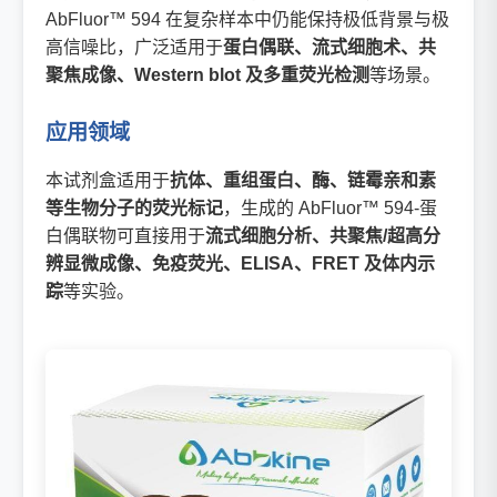
AbFluor™ 594 在复杂样本中仍能保持极低背景与极
高信噪比，广泛适用于
蛋白偶联、流式细胞术、共
聚焦成像、Western blot 及多重荧光检测
等场景。
应用领域
本试剂盒适用于
抗体、重组蛋白、酶、链霉亲和素
等生物分子的荧光标记
，生成的 AbFluor™ 594-蛋
白偶联物可直接用于
流式细胞分析、共聚焦/超高分
辨显微成像、免疫荧光、ELISA、FRET 及体内示
踪
等实验。