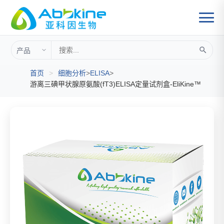
首页
>
细胞分析
>
ELISA
>
游离三碘甲状腺原氨酸(fT3)ELISA定量试剂盒-EliKine™