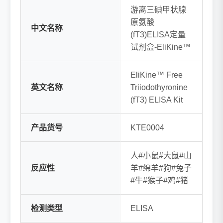
游离三碘甲状腺
原氨酸
中文名称
(fT3)ELISA定量
试剂盒-EliKine™
EliKine™ Free
英文名称
Triiodothyronine
(fT3) ELISA Kit
产品货号
KTE0004
人#小鼠#大鼠#山
反应性
羊#绵羊#狗#兔子
#牛#猴子#鸡#猪
检测类型
ELISA