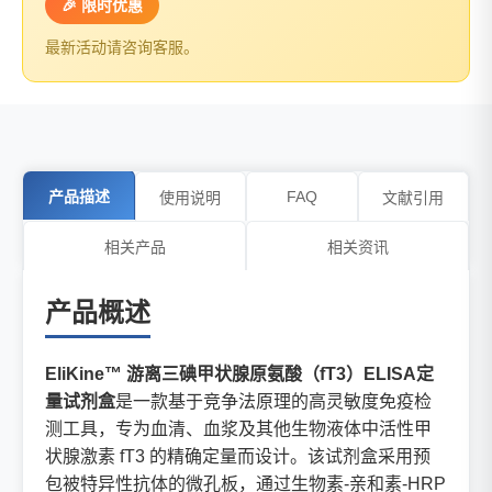
🎉 限时优惠
最新活动请咨询客服。
产品描述
FAQ
使用说明
文献引用
相关产品
相关资讯
产品概述
EliKine™ 游离三碘甲状腺原氨酸（fT3）ELISA定
量试剂盒
是一款基于竞争法原理的高灵敏度免疫检
测工具，专为血清、血浆及其他生物液体中活性甲
状腺激素 fT3 的精确定量而设计。该试剂盒采用预
包被特异性抗体的微孔板，通过生物素-亲和素-HRP