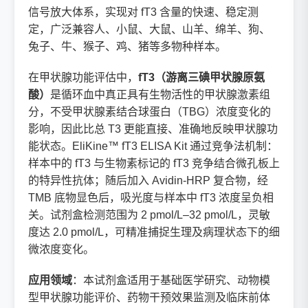
信号放大体系，实现对 fT3 含量的快速、稳定测
定，广泛兼容人、小鼠、大鼠、山羊、绵羊、狗、
兔子、牛、猴子、鸡、猪等多物种样本。
在甲状腺功能评估中，
fT3（游离三碘甲状腺原氨
酸）
是循环血中真正具有生物活性的甲状腺激素组
分，不受甲状腺素结合球蛋白（TBG）浓度变化的
影响，因此比总 T3 更能直接、准确地反映甲状腺功
能状态。EliKine™ fT3 ELISA Kit 通过竞争法机制：
样本中的 fT3 与生物素标记的 fT3 竞争结合微孔板上
的特异性抗体；随后加入 Avidin-HRP 复合物，经
TMB 底物显色后，吸光度与样本中 fT3 浓度呈负相
关。试剂盒检测范围为 2 pmol/L–32 pmol/L，灵敏
度达 2.0 pmol/L，可精准捕捉生理及病理状态下的细
微浓度变化。
应用领域
：本试剂盒适用于基础医学研究、动物模
型甲状腺功能评价、药物干预效果监测及临床前体