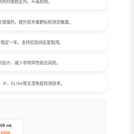
封闭剂或稳定剂，开盖即用。
合增强剂，提升低丰度靶标检测灵敏度。
可稳定一年，支持实验间反复取用。
剂设计，减少非特异性结合风险。
、IF、ELISA等主流免疫检测技术。
500 mL
¥598