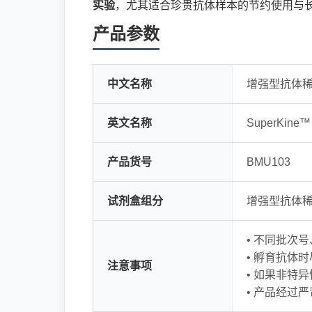
实验
，尤其适合珍贵抗体样本的节约使用与
产品参数
中文名称
增强型抗体稀释
英文名称
SuperKine™ E
产品货号
BMU103
试剂盒组分
增强型抗体
• 不同批次
• 孵育抗体
注意事项
• 如果非特
• 产品经过