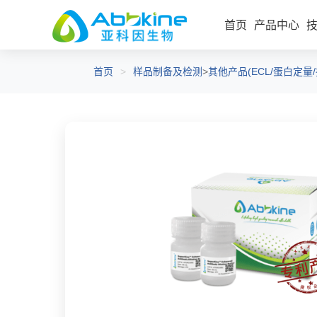
首页
产品中心
首页
>
样品制备及检测
>
其他产品(ECL/蛋白定量
细胞代谢检测试剂盒
细
辅助试剂
细胞增殖/毒性
工
细胞凋亡/周期
报告基因检测
内毒素检测/清除
细胞衰老
细胞器提取和染色