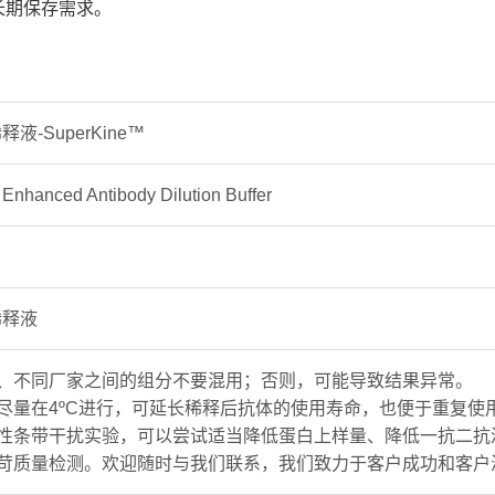
长期保存需求。
液-SuperKine™
nhanced Antibody Dilution Buffer
稀释液
号、不同厂家之间的组分不要混用；否则，可能导致结果异常。
时尽量在4ºC进行，可延长稀释后抗体的使用寿命，也便于重复使
异性条带干扰实验，可以尝试适当降低蛋白上样量、降低一抗二
严苛质量检测。欢迎随时与我们联系，我们致力于客户成功和客户