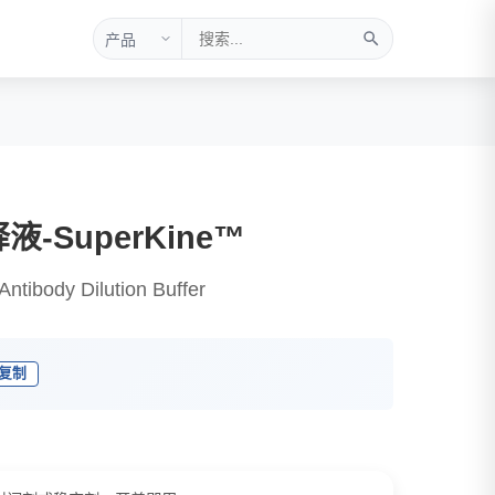
-SuperKine™
tibody Dilution Buffer
复制