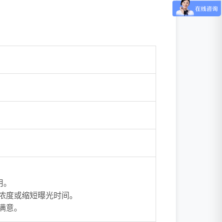
用。
抗浓度或缩短曝光时间。
满意。