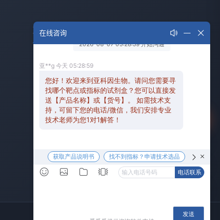
联系我们
在线咨询
全国服务热线： 400-6800-830
📞
订购邮箱： service@abbkine.com
📧
技术邮箱： support@abbkine.com
📧
400电话
工作时间：周一至周五 8:30-17:30
⏰
联系地址： 武汉光谷生物医药加速器17号
📍
在线咨询
楼1号房2-3层
技术支持
公众号
隐私政策
使用条款
网站地图