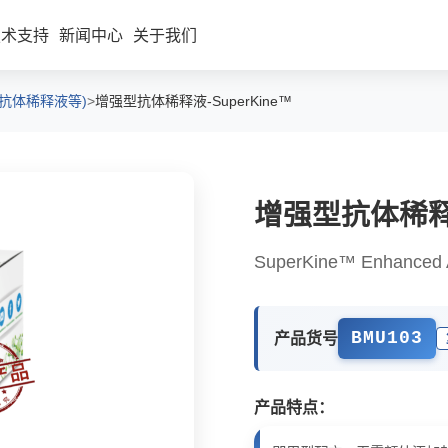
技术支持
新闻中心
关于我们
/抗体稀释液等)
>
增强型抗体稀释液-SuperKine™
增强型抗体稀释液
胞因子
蛋白纯化
SuperKine™ Enhanced An
具酶
蛋白偶联
二抗
BMU103
产品货号
内参/标签抗体
WB/IP/Co-IP/IF工具箱
产品特点：
其他产品(ECL/蛋白定量/抗体稀
释液等)