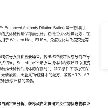
™ Enhanced Antibody Dilution Buffer) 是一款即用
中的抗体稀释与保存而设计。它通过优化经典配方，在
Western blot、ELISA、免疫组化及免疫荧光等
影响信号强度和背景噪音。传统稀释液常因成分简单导
果。SuperKine™ 增强型抗体稀释液通过添加
抗
显著延长稀释后抗体的保存时间（4°C条件下可稳定保
无磷酸盐、无叠氮钠/硫柳汞的配方，兼容HRP、AP
控制要求严格的实验。
蛋白质定量分析
、
靶标蛋白定位研究
及
生物标志物验证