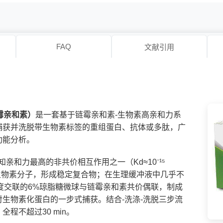
FAQ
文献引用
链霉亲和素）
是一套基于链霉亲和素-生物素高亲和力系
捕获并洗脱带生物素标签的重组蛋白、抗体或多肽，广
功能分析。
前已知亲和力最高的非共价相互作用之一（Kd≈10⁻¹⁵
生物素分子，形成稳定复合物；在生理缓冲液中几乎不
将高度交联的6%琼脂糖微球与链霉亲和素共价偶联，制成
生物素化蛋白的一步式捕获。结合-洗涤-洗脱三步流
程不超过30 min。