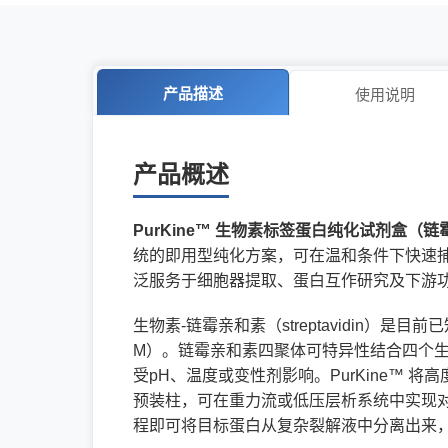
产品描述
使用说明
产品概述
PurKine™ 生物素标签蛋白纯化试剂盒（
统的即用型纯化方案，可在温和条件下快速
泛服务于细胞器提取、蛋白互作研究及下游
生物素-链霉亲和素（streptavidin）是目
M）。链霉亲和素四聚体可特异性结合四个
受pH、温度或变性剂影响。PurKine™ 
预装柱，可在重力流或低压层析系统中实现对
程即可将目标蛋白从复杂裂解液中分离出来，全