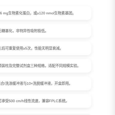
 mg生物素化蛋白，或≥120 nmol生物素基团。
且无糖基化，非特异性吸附极低。
生后可重复使用≥5次，性能无明显衰减。
预装柱及完整试剂盒三种规格，适配不同规模实验。
结合/洗涤缓冲液与10×洗脱缓冲液，开盒即用。
受500 cm/h线性流速，兼容FPLC系统。