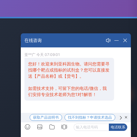
联系我们
在线咨询
全国服务热线： 400-6800-830
📞
订购邮箱： service@abbkine.com
📧
技术邮箱： support@abbkine.com
📧
工作时间：周一至周五 8:30-17:30
400电话
⏰
联系地址： 武汉光谷生物医药加速器17号
📍
在线咨询
楼1号房2-3层
技术支持
公众号