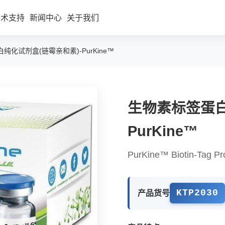
技术支持
新闻中心
关于我们
纯化试剂盒(链霉亲和素)-PurKine™
生物素标签蛋白
胞因子
蛋白纯化
PurKine™
具酶
蛋白偶联
二抗
PurKine™ Biotin-Tag Prot
内参/标签抗体
WB/IP/Co-IP/IF工具箱
KTP2030
产品货号
其他产品(ECL/蛋白定量/抗体稀
释液等)