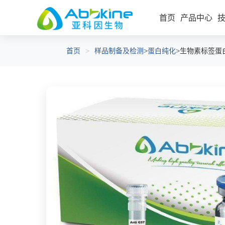
首页
产品中心
首页
>
样品制备及检测
>
蛋白纯化
>
生物素标签蛋白
细胞代谢检测试剂盒
细
辅助试剂
细胞增殖/毒性
工
细胞凋亡/周期
报告基因检测
内毒素检测/清除
细胞衰老
细胞器提取和染色