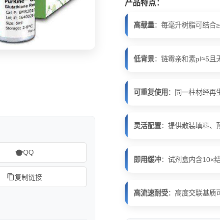
产品特点：
高载量
：每毫升树脂可结合≥6
低背景
：链霉亲和素pI≈5
可重复使用
：同一柱材经再
灵活配置
：提供散装填料、
QQ
即用缓冲
：试剂盒内含10×
复制链接
高流速耐受
：高度交联基质可承