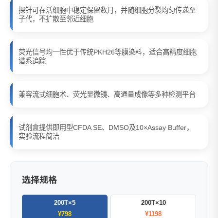
探针可在活细胞中稳定保留数月，并随细胞分裂均匀传递至
子代，不扩散至邻近细胞
荧光信号均一性优于传统PKH26等膜染料，适合高精度细胞
谱系追踪
兼容流式细胞术、荧光显微镜、高通量成像等多种检测平台
试剂盒提供即用型CFDA SE、DMSO及10×Assay Buffer，
实验流程简洁
选择规格
200T×5
200T×10
¥798
¥1198