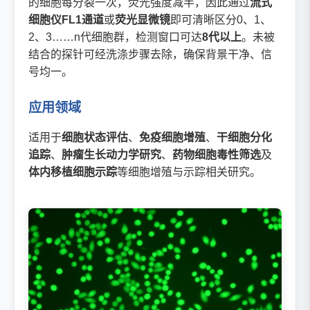
的细胞每分裂一次，荧光强度减半，因此通过
流式
细胞仪FL1通道
或
荧光显微镜
即可清晰区分0、1、
2、3……n代细胞群，检测窗口可达
8代以上
。未被
结合的探针可经洗涤步骤去除，确保背景干净、信
号均一。
应用领域
适用于
细胞状态评估
、
免疫细胞增殖
、
干细胞分化
追踪
、
肿瘤生长动力学研究
、
药物细胞毒性筛选
及
体内移植细胞示踪
等细胞增殖与示踪相关研究。