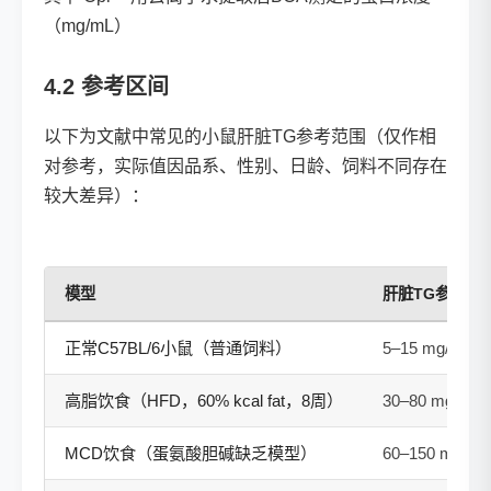
（mg/mL）
4.2 参考区间
以下为文献中常见的小鼠肝脏TG参考范围（仅作相
对参考，实际值因品系、性别、日龄、饲料不同存在
较大差异）：
模型
肝脏TG参考范围
正常C57BL/6小鼠（普通饲料）
5–15 mg/g
高脂饮食（HFD，60% kcal fat，8周）
30–80 mg/g
MCD饮食（蛋氨酸胆碱缺乏模型）
60–150 mg/g