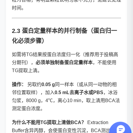
时间。
2.3 蛋白定量样本的并行制备（蛋白归一
化必须步骤）
如需将TG结果按蛋白浓度归一化（推荐用于投稿高
分期刊），
必须单独制备蛋白定量样本
，不能使用
TG提取上清。
操作：
另取约
0.05 g
同一样本（或从同一动物的相
邻位置取样），加入
0.5 mL去离子水或PBS
，冰浴
匀浆，8000 g，4℃，离心10 min，取上清用BCA法
测定蛋白浓度。
为什么不能用TG提取上清做BCA？
Extraction
Buffer含异丙醇，会使蛋白变性沉淀，BCA测出的蛋