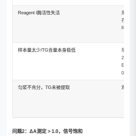
Reagent I酶活性失活
用新批
存条件
Reage
样本量太少/TG含量本身极低
增加样
20 μ
Extrac
0 μL）
匀浆不充分，TG未被提取
观察上
问题2：ΔA测定 > 1.0，信号饱和