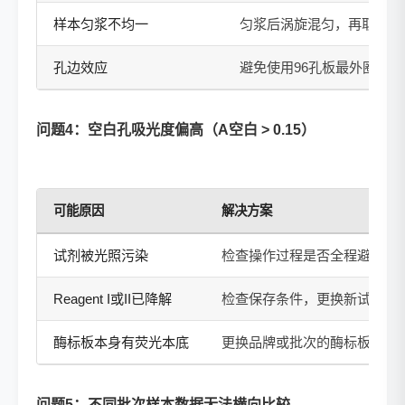
样本匀浆不均一
匀浆后涡旋混匀，再取样
孔边效应
避免使用96孔板最外圈一
问题4：空白孔吸光度偏高（A空白 > 0.15）
可能原因
解决方案
试剂被光照污染
检查操作过程是否全程避光，
Reagent I或II已降解
检查保存条件，更换新试剂
酶标板本身有荧光本底
更换品牌或批次的酶标板，建
问题5：不同批次样本数据无法横向比较