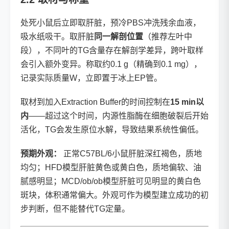
处死小鼠后立即取肝脏，预冷PBS冲洗残余血液，
吸水纸吸干。取肝脏
同一解剖位置
（推荐左叶中
段），不同叶的TG含量存在解剖学差异，跨叶取样
会引入额外变异。称取约0.1 g（精确到0.1 mg），
记录实际质量W，立即置于冰上EP管。
取材到加入Extraction Buffer的时间控制在
15 min以
内
——超过这个时间，内源性脂酶在细胞破裂后开始
活化，TG会发生原位水解，导致结果系统性偏低。
预期外观：
正常C57BL/6小鼠肝脏深红褐色，质地
均匀；HFD模型肝脏黄色或黄白色，质地偏软、油
腻感明显；MCD/ob/ob模型肝脏可见明显的黄白色
斑块，体积通常偏大。外观可作为模型建立成功的初
步判断，但不能替代TG定量。