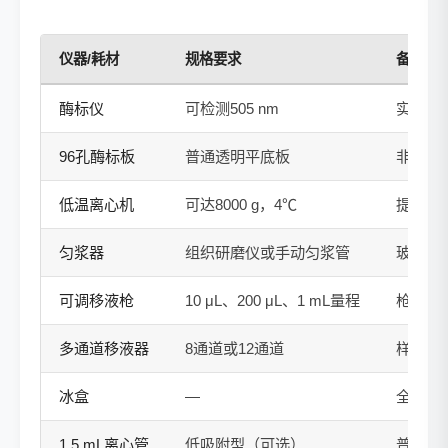
仪器/耗材
规格要求
备注
酶标仪
可检测505 nm
实验前预
96孔酶标板
普通透明平底板
非透明
低温离心机
可达8000 g，4℃
提前预
匀浆器
组织研磨仪或手动匀浆管
玻璃匀
可调移液枪
10 μL、200 μL、1 mL量程
枪头提
多通道移液器
8通道或12通道
样本量
冰盒
—
全程保
1.5 mL离心管
低吸附型（可选）
普通E