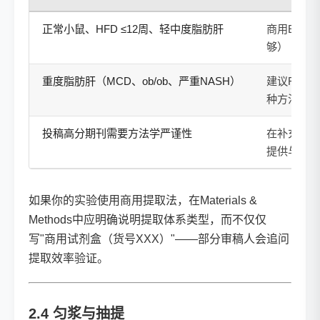
正常小鼠、HFD ≤12周、轻中度脂肪肝
商用Extra
够）
重度脂肪肝（MCD、ob/ob、严重NASH）
建议Fol
种方法做方
投稿高分期刊需要方法学严谨性
在补充材料
提供与Fol
如果你的实验使用商用提取法，在Materials &
Methods中应明确说明提取体系类型，而不仅仅
写"商用试剂盒（货号XXX）"——部分审稿人会追问
提取效率验证。
2.4 匀浆与抽提