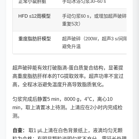
正常小鼠肝脏
手动冰浴匀浆30–60 s
HFD ≤12周模型
手动匀浆60 s，或增加超声破碎1–2次（
重复5次）
重度脂肪肝模型
超声破碎（200W，超声3 s/间隔7 
避免升温
超声破碎能有效打破脂滴-蛋白质复合结构，显著提
高重度脂肪肝样本的TG提取效率。超声功率不宜过
高，全程冰浴避免温度升高导致脂质氧化。
匀浆完成后静置5 min，8000 g，4℃，离心10
min，取上清置冰上待测。上清应在2小时内完成检
测。
自查：
取1 μL上清在白色背景纸上，液滴均匀无颗
粒为合格；有明显颗粒说明匀浆不充分，需延长处理