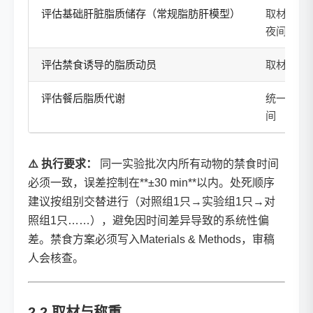
评估基础肝脏脂质储存（常规脂肪肝模型）
取材前
禁
夜间活跃
评估禁食诱导的脂质动员
取材前
禁食
评估餐后脂质代谢
统一
随意
间
⚠️ 执行要求：
同一实验批次内所有动物的禁食时间
必须一致，误差控制在**±30 min**以内。处死顺序
建议按组别交替进行（对照组1只→实验组1只→对
照组1只……），避免因时间差异导致的系统性偏
差。禁食方案必须写入Materials & Methods，审稿
人会核查。
2.2 取材与称重