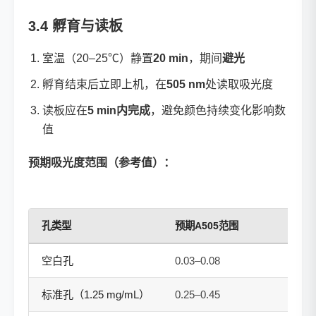
3.4 孵育与读板
室温（20–25℃）静置
20 min
，期间
避光
孵育结束后立即上机，在
505 nm
处读取吸光度
读板应在
5 min内完成
，避免颜色持续变化影响数
值
预期吸光度范围（参考值）：
孔类型
预期A505范围
空白孔
0.03–0.08
标准孔（1.25 mg/mL）
0.25–0.45