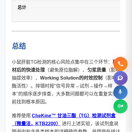
总计
总结
小鼠肝脏TG检测的核心风险点集中在三个环节：
取
材后的快速处理
（避免原位脂解）、
匀浆质量
（影响
抽提效率）、
Working Solution的时效控制
（影响
酶活性）。排错时按"信号异常→试剂→操作→样
本"的顺序逐步排查，大多数问题都可以在重复实验
前找到根本原因。
推荐使用
CheKine™ 甘油三酯（TG）检测试剂盒
（微量法，KTB2200）
进行上述实验，该试剂盒说
明书中包含各类样本的详细操作参数，并提供在线计