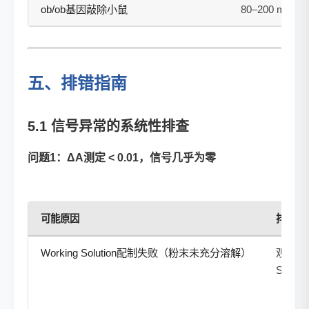
ob/ob基因敲除小鼠
80–200 mg/g
五、排错指南
5.1 信号异常的系统性排查
问题1：ΔA测定 < 0.01，信号几乎为零
可能原因
排查方
Working Solution配制失败（粉末未充分溶解）
观察Wor
Solut