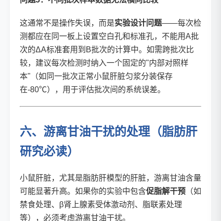
这通常不是操作失误，而是
实验设计问题
——每次检
测都应在同一板上设置空白孔和标准孔，不能用A批
次的ΔA标准套用到B批次的计算中。如需跨批次比
较，建议每次检测时纳入一个固定的"内部对照样
本"（如同一批次正常小鼠肝脏匀浆分装保存
在-80℃），用于评估批次间的系统误差。
六、游离甘油干扰的处理（脂肪肝
研究必读）
小鼠肝脏，尤其是脂肪肝模型的肝脏，游离甘油含量
可能显著升高。如果你的实验中包含
促脂解干预
（如
禁食处理、β肾上腺素受体激动剂、脂联素处理
等），必须考虑游离甘油干扰。