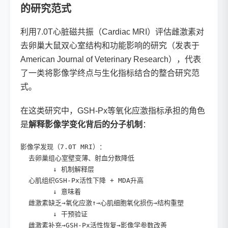
的研究范式
利用7.0T心脏磁共振（Cardiac MRI）评估雌激素对
去卵巢大鼠双心室结构和功能影响的研究（发表于
American Journal of Veterinary Research），代表
了一类将影像学终点与生化指标结合的整合研究范
式。
在这类研究中，GSH-Px等氧化应激指标承担的角色
是
解释影像学变化背后的分子机制
：
影像学发现（7.0T MRI）：

  去卵巢组心室壁变薄、射血分数降低

        ↓ 机制解释层

  心肌组织GSH-Px活性下降 + MDA升高

        ↓ 意味着

  雌激素缺乏→氧化应激↑→心肌细胞氧化损伤→结构重塑

        ↓ 干预验证

  雌激素补充→GSH-Px活性恢复→影像学参数改善