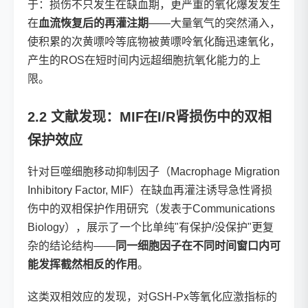
于：损伤不只发生在缺血期，更严重的氧化爆发发生
在
血流恢复后的再灌注期
——大量氧气的突然涌入，
使积累的次黄嘌呤等底物被黄嘌呤氧化酶迅速氧化，
产生的ROS在短时间内远超细胞抗氧化能力的上
限。
2.2 文献发现：MIF在I/R肾损伤中的双相
保护效应
针对巨噬细胞移动抑制因子（Macrophage Migration
Inhibitory Factor, MIF）在缺血再灌注诱导急性肾损
伤中的双相保护作用研究（发表于Communications
Biology），展示了一个比单纯"有保护/没保护"更复
杂的结论结构——
同一细胞因子在不同时间窗口内可
能发挥截然相反的作用
。
这类双相效应的发现，对GSH-Px等氧化应激指标的