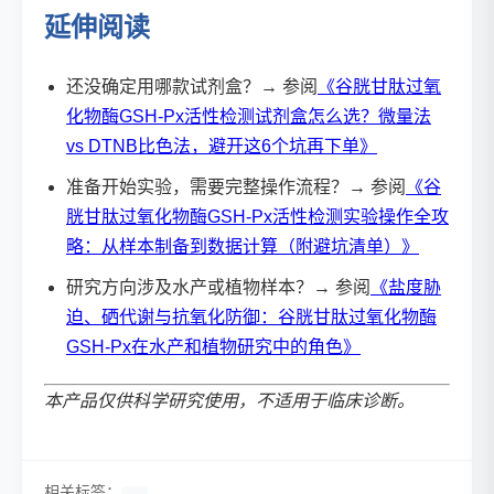
延伸阅读
还没确定用哪款试剂盒？→ 参阅
《谷胱甘肽过氧
化物酶GSH-Px活性检测试剂盒怎么选？微量法
vs DTNB比色法，避开这6个坑再下单》
准备开始实验，需要完整操作流程？→ 参阅
《谷
胱甘肽过氧化物酶GSH-Px活性检测实验操作全攻
略：从样本制备到数据计算（附避坑清单）》
研究方向涉及水产或植物样本？→ 参阅
《盐度胁
迫、硒代谢与抗氧化防御：谷胱甘肽过氧化物酶
GSH-Px在水产和植物研究中的角色》
本产品仅供科学研究使用，不适用于临床诊断。
相关标签：