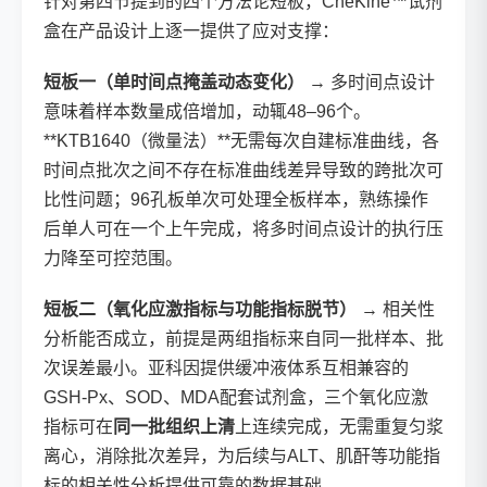
针对第四节提到的四个方法论短板，CheKine™试剂
盒在产品设计上逐一提供了应对支撑：
短板一（单时间点掩盖动态变化）
→ 多时间点设计
意味着样本数量成倍增加，动辄48–96个。
**KTB1640（微量法）**无需每次自建标准曲线，各
时间点批次之间不存在标准曲线差异导致的跨批次可
比性问题；96孔板单次可处理全板样本，熟练操作
后单人可在一个上午完成，将多时间点设计的执行压
力降至可控范围。
短板二（氧化应激指标与功能指标脱节）
→ 相关性
分析能否成立，前提是两组指标来自同一批样本、批
次误差最小。亚科因提供缓冲液体系互相兼容的
GSH-Px、SOD、MDA配套试剂盒，三个氧化应激
指标可在
同一批组织上清
上连续完成，无需重复匀浆
离心，消除批次差异，为后续与ALT、肌酐等功能指
标的相关性分析提供可靠的数据基础。