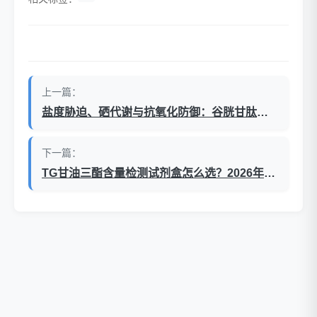
上一篇：
盐度胁迫、硒代谢与抗氧化防御：谷胱甘肽过氧化物酶GSH-Px在水产和植物研究中的角色
下一篇：
TG甘油三酯含量检测试剂盒怎么选？2026年避坑指南（附选购清单）