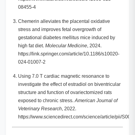
08455-4
Chemerin alleviates the placental oxidative
stress and improves fetal overgrowth of
gestational diabetes mellitus mice induced by
high fat diet.
Molecular Medicine
, 2024.
https://link.springer.com/article/10.1186/s10020-
024-01007-2
Using 7.0 T cardiac magnetic resonance to
investigate the effect of estradiol on biventricular
structure and function of ovariectomized rats
exposed to chronic stress.
American Journal of
Veterinary Research
, 2022.
https://www.sciencedirect.com/science/article/pii/S0