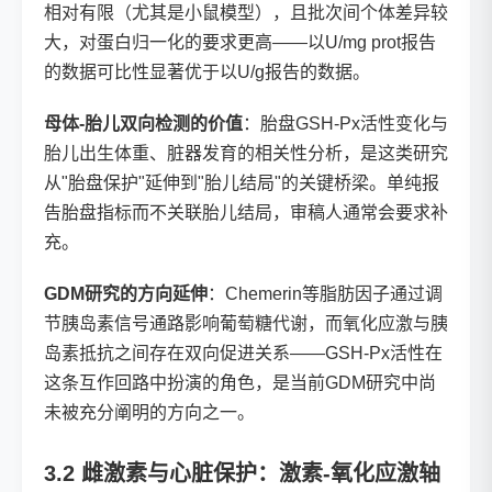
相对有限（尤其是小鼠模型），且批次间个体差异较
大，对蛋白归一化的要求更高——以U/mg prot报告
的数据可比性显著优于以U/g报告的数据。
母体-胎儿双向检测的价值
：胎盘GSH-Px活性变化与
胎儿出生体重、脏器发育的相关性分析，是这类研究
从"胎盘保护"延伸到"胎儿结局"的关键桥梁。单纯报
告胎盘指标而不关联胎儿结局，审稿人通常会要求补
充。
GDM研究的方向延伸
：Chemerin等脂肪因子通过调
节胰岛素信号通路影响葡萄糖代谢，而氧化应激与胰
岛素抵抗之间存在双向促进关系——GSH-Px活性在
这条互作回路中扮演的角色，是当前GDM研究中尚
未被充分阐明的方向之一。
3.2 雌激素与心脏保护：激素-氧化应激轴