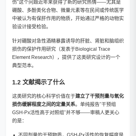
伤"这个问题近年来获得了新的研究热情——尤其是
硼酸、多酚类化合物、微量元素等在民间或传统医学
中被认为有保肝作用的物质，开始通过严格的动物实
验设计接受检验。
针对硼酸对急性酒精暴露诱导的肝脏、肾脏和脑组织
损伤的保护作用研究（发表于Biological Trace
Element Research），提供了这类研究设计的一个
典型范本。
1.2 文献揭示了什么
这类研究的核心科学价值在于
建立了干预剂量与氧化
损伤缓解程度之间的定量关系
。单纯报告"干预组
GSH-Px活性高于对照组"并不够——审稿人更关心
的是：
不同剂量的干预物质，GSH-Px活性的恢复幅度是