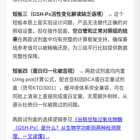
短板三（GSH-Px活性变化解读缺乏语境）
→ 这个
短板本质上是实验设计问题，产品无法替代正确的对
照组设置。但在操作层面，
空白管和正常对照组的结
果
在两款试剂盒中均有完整的计算框架支持，确保基
线参考值可以被精确还原，为三组平行比较提供数据
完整性保障。
短板四（蛋白归一化被忽视）
→ 两款试剂盒均内置
U/mg prot计算公式，配合亚科因BCA蛋白定量试剂
盒（货号KTD3001），缓冲液体系完全兼容，可在
同批上清液上直接完成蛋白定量，无需额外制样，从
源头杜绝归一化被跳过的问题。
两款试剂盒的选择逻辑参见
《谷胱甘肽过氧化物酶
（GSH-Px）是什么？从生物学功能到两种检测原
理，一文读懂》
。