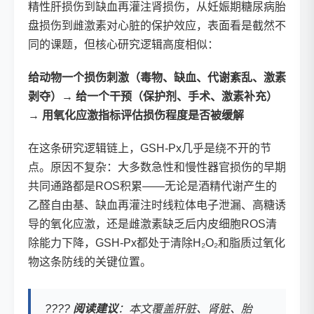
精性肝损伤到缺血再灌注肾损伤，从妊娠期糖尿病胎
盘损伤到雌激素对心脏的保护效应，表面看是截然不
同的课题，但核心研究逻辑高度相似：
给动物一个损伤刺激（毒物、缺血、代谢紊乱、激素
剥夺）→ 给一个干预（保护剂、手术、激素补充）
→ 用氧化应激指标评估损伤程度是否被缓解
在这条研究逻辑链上，GSH-Px几乎是绕不开的节
点。原因不复杂：大多数急性和慢性器官损伤的早期
共同通路都是ROS积累——无论是酒精代谢产生的
乙醛自由基、缺血再灌注时线粒体电子泄漏、高糖诱
导的氧化应激，还是雌激素缺乏后内皮细胞ROS清
除能力下降，GSH-Px都处于清除H₂O₂和脂质过氧化
物这条防线的关键位置。
????
阅读建议
：本文覆盖肝脏、肾脏、胎