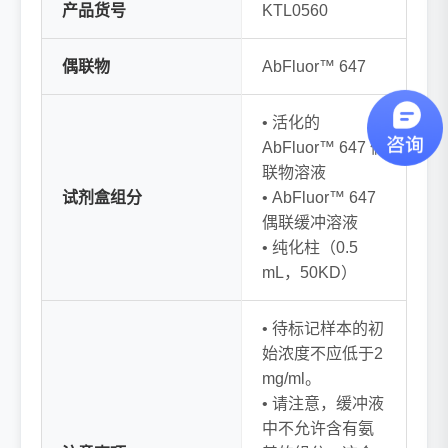
产品货号
KTL0560
偶联物
AbFluor™ 647
• 活化的
AbFluor™ 647 偶
联物溶液
试剂盒组分
• AbFluor™ 647
偶联缓冲溶液
• 纯化柱（0.5
mL，50KD）
• 待标记样本的初
始浓度不应低于2
mg/ml。
• 请注意，缓冲液
中不允许含有氨