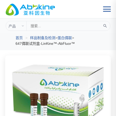
首页
>
样品制备及检测
>
蛋白偶联
>
647偶联试剂盒-LinKine™-AbFluor™