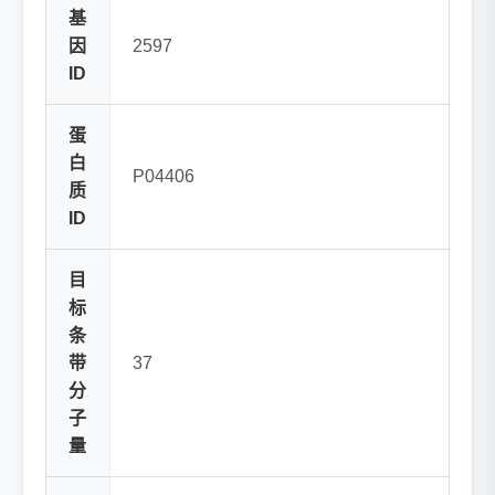
基
因
2597
ID
蛋
白
P04406
质
ID
目
标
条
带
37
分
子
量