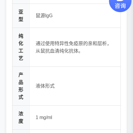
亚
鼠源IgG
型
纯
化
通过使用特异性免疫原的亲和层析，
工
从鼠抗血清纯化抗体。
艺
产
品
液体形式
形
式
浓
1 mg/ml
度