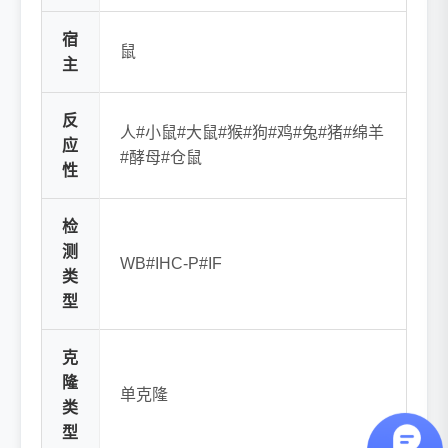
宿
鼠
主
反
人#小鼠#大鼠#猴#狗#鸡#兔#猪#绵羊
应
#酵母#仓鼠
性
检
测
WB#IHC-P#IF
类
型
克
隆
单克隆
类
型