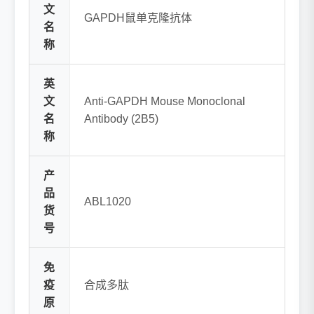
文
GAPDH鼠单克隆抗体
名
称
英
文
Anti-GAPDH Mouse Monoclonal
名
Antibody (2B5)
称
产
品
ABL1020
货
号
免
疫
合成多肽
原