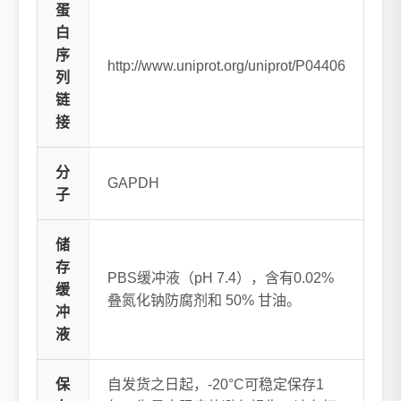
蛋
白
序
http://www.uniprot.org/uniprot/P04406
列
链
接
分
GAPDH
子
储
存
PBS缓冲液（pH 7.4），含有0.02%
缓
叠氮化钠防腐剂和 50% 甘油。
冲
液
保
自发货之日起，-20°C可稳定保存1