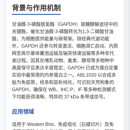
背景与作用机制
甘油醛-3-磷酸脱氢酶（GAPDH）是糖酵解途径中的
关键酶，催化甘油醛-3-磷酸转化为1,3-二磷酸甘油
酸，为细胞提供能量与碳骨架。除经典代谢功能
外，GAPDH 还参与转录激活、细胞凋亡启动、内质
网至高尔基体囊泡运输及轴突快速运输等多种非代
谢过程。因其在哺乳动物、禽类、酵母等多物种中
高度保守且表达丰度稳定，GAPDH 已成为蛋白定量
实验中最常用的内参蛋白之一。ABL1020 以合成多
肽为免疫原，经亲和层析纯化，可识别天然构象的
GAPDH，确保在 WB、IHC-P、IF 等多种检测模式
下均能获得清晰、特异的 37 kDa 条带或信号。
应用领域
适用于 Western Blot、免疫组化（石蜡切片）及免