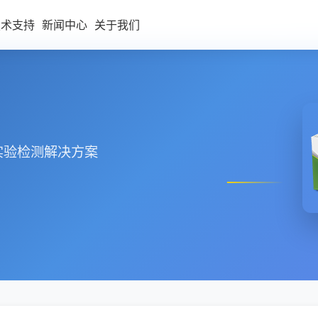
技术支持
新闻中心
关于我们
实验检测解决方案
胞因子
蛋白纯化
具酶
蛋白偶联
二抗
内参/标签抗体
WB/IP/Co-IP/IF工具箱
其他产品(ECL/蛋白定量/抗体稀
释液等)