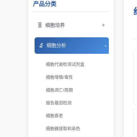
细胞迁移/侵袭
产品分类
ELISA
🧬
+
细胞培养
培养基
🔬
-
细胞分析
细胞培养辅助试剂
细胞代谢检测试剂盒
血清
细胞增殖/毒性
冻存液
细胞凋亡/周期
支原体/内毒素检测/清除
报告基因检测
细胞衰老
细胞器提取和染色