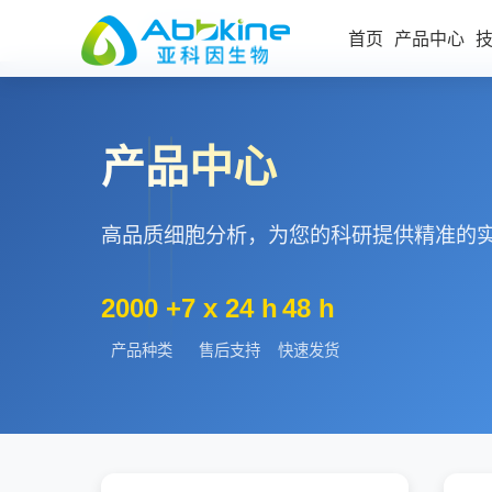
首页
细胞分析
>
首页
产品中心
产品中心
高品质细胞分析，为您的科研提供精准的
细胞代谢检测试剂盒
细
辅助试剂
细胞增殖/毒性
工
2000 +
7 x 24 h
48 h
细胞凋亡/周期
产品种类
售后支持
快速发货
报告基因检测
内毒素检测/清除
细胞衰老
细胞器提取和染色