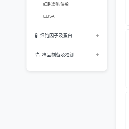
细胞迁移/侵袭
ELISA
🧪
+
细胞因子及蛋白
细胞因子
⚗️
+
样品制备及检测
工具酶
蛋白纯化
蛋白偶联
二抗
内参/标签抗体
WB/IP/Co-IP/IF工具箱